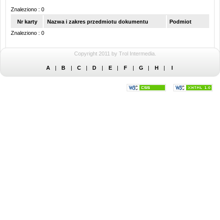
Znaleziono : 0
Nr karty
Nazwa i zakres przedmiotu dokumentu
Podmiot
Znaleziono : 0
Copyright 2011 by Trol Intermedia.
A
|
B
|
C
|
D
|
E
|
F
|
G
|
H
|
I