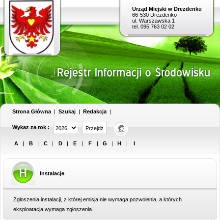
Urząd Miejski w Drezdenku
66-530 Drezdenko
ul. Warszawska 1
tel. 095 763 02 02
Strona Główna
|
Szukaj
|
Redakcja
|
Wykaz za rok :
A
|
B
|
C
|
D
|
E
|
F
|
G
|
H
|
I
Instalacje
Zgłoszenia instalacji, z której emisja nie wymaga pozwolenia, a których
eksploatacja wymaga zgłoszenia.