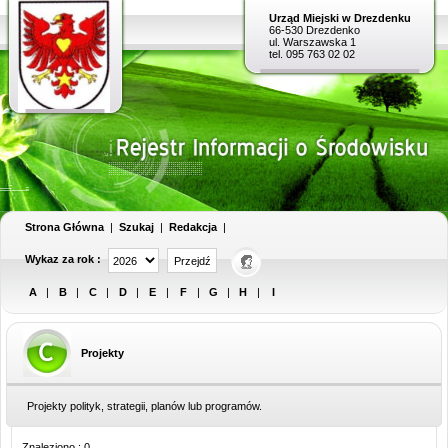
Urząd Miejski w Drezdenku
66-530 Drezdenko
ul. Warszawska 1
tel. 095 763 02 02
Strona Główna
|
Szukaj
|
Redakcja
|
Wykaz za rok :
A
|
B
|
C
|
D
|
E
|
F
|
G
|
H
|
I
Projekty
Projekty polityk, strategii, planów lub programów.
Znaleziono : 0