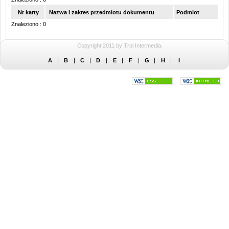
Nr karty
Nazwa i zakres przedmiotu dokumentu
Podmiot
Znaleziono : 0
Copyright 2011 by Trol Intermedia.
A
|
B
|
C
|
D
|
E
|
F
|
G
|
H
|
I