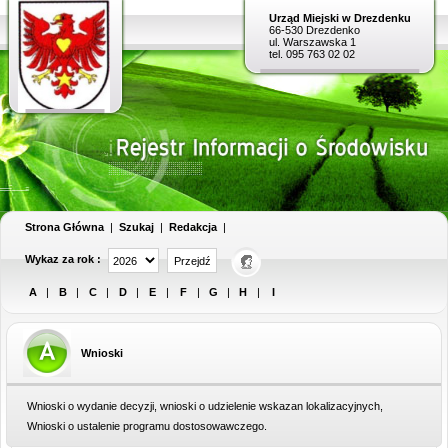
Urząd Miejski w Drezdenku
66-530 Drezdenko
ul. Warszawska 1
tel. 095 763 02 02
Strona Główna
|
Szukaj
|
Redakcja
|
Wykaz za rok :
A
|
B
|
C
|
D
|
E
|
F
|
G
|
H
|
I
Wnioski
Wnioski o wydanie decyzji, wnioski o udzielenie wskazan lokalizacyjnych,
Wnioski o ustalenie programu dostosowawczego.