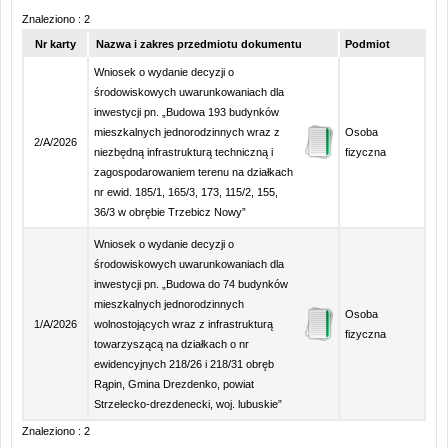
Znaleziono : 2
Nr karty
Nazwa i zakres przedmiotu dokumentu
Podmiot
Wniosek o wydanie decyzji o
środowiskowych uwarunkowaniach dla
inwestycji pn. „Budowa 193 budynków
mieszkalnych jednorodzinnych wraz z
Osoba
2/A/2026
niezbędną infrastrukturą techniczną i
fizyczna
zagospodarowaniem terenu na działkach
nr ewid. 185/1, 165/3, 173, 115/2, 155,
36/3 w obrębie Trzebicz Nowy”
Wniosek o wydanie decyzji o
środowiskowych uwarunkowaniach dla
inwestycji pn. „Budowa do 74 budynków
mieszkalnych jednorodzinnych
Osoba
1/A/2026
wolnostojących wraz z infrastrukturą
fizyczna
towarzyszącą na działkach o nr
ewidencyjnych 218/26 i 218/31 obręb
Rąpin, Gmina Drezdenko, powiat
Strzelecko-drezdenecki, woj. lubuskie”
Znaleziono : 2