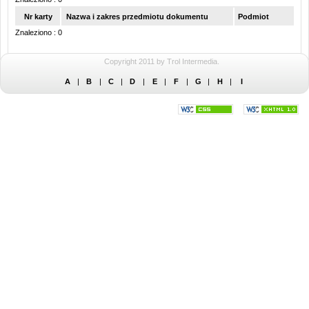
Nr karty
Nazwa i zakres przedmiotu dokumentu
Podmiot
Znaleziono : 0
Copyright 2011 by Trol Intermedia.
A
|
B
|
C
|
D
|
E
|
F
|
G
|
H
|
I