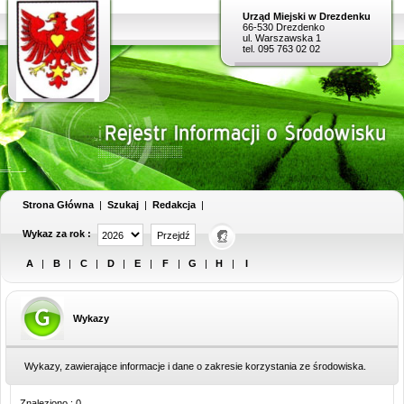
Urząd Miejski w Drezdenku
66-530 Drezdenko
ul. Warszawska 1
tel. 095 763 02 02
Strona Główna
|
Szukaj
|
Redakcja
|
Wykaz za rok :
A
|
B
|
C
|
D
|
E
|
F
|
G
|
H
|
I
Wykazy
Wykazy, zawierające informacje i dane o zakresie korzystania ze środowiska.
Znaleziono : 0