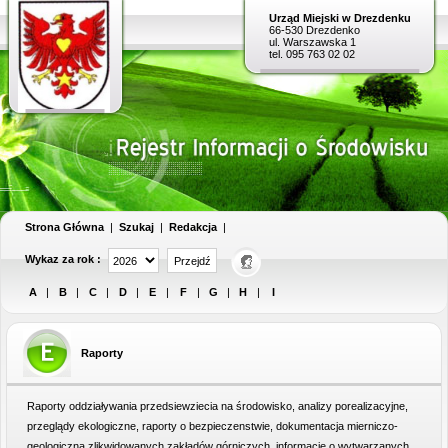
Urząd Miejski w Drezdenku
66-530 Drezdenko
ul. Warszawska 1
tel. 095 763 02 02
Strona Główna
|
Szukaj
|
Redakcja
|
Wykaz za rok :
A
|
B
|
C
|
D
|
E
|
F
|
G
|
H
|
I
Raporty
Raporty oddziaływania przedsiewziecia na środowisko, analizy porealizacyjne,
przeglądy ekologiczne, raporty o bezpieczenstwie, dokumentacja mierniczo-
geologiczna zlikwidowanych zakładów górniczych, informacje o wytwarzanych