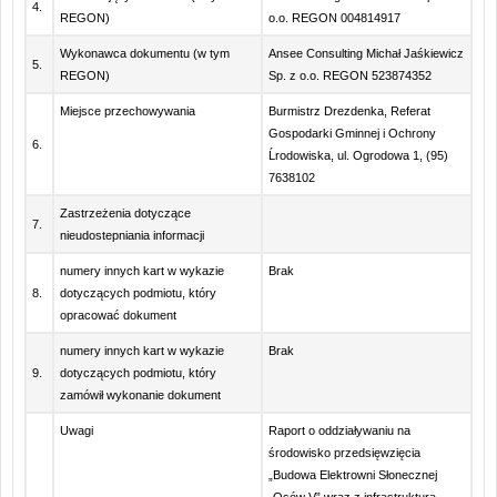
4.
REGON)
o.o. REGON 004814917
Wykonawca dokumentu (w tym
Ansee Consulting Michał Jaśkiewicz
5.
REGON)
Sp. z o.o. REGON 523874352
Miejsce przechowywania
Burmistrz Drezdenka, Referat
Gospodarki Gminnej i Ochrony
6.
Ĺrodowiska, ul. Ogrodowa 1, (95)
7638102
Zastrzeżenia dotyczące
7.
nieudostepniania informacji
numery innych kart w wykazie
Brak
8.
dotyczących podmiotu, który
opracować dokument
numery innych kart w wykazie
Brak
9.
dotyczących podmiotu, który
zamówił wykonanie dokument
Uwagi
Raport o oddziaływaniu na
środowisko przedsięwzięcia
„Budowa Elektrowni Słonecznej