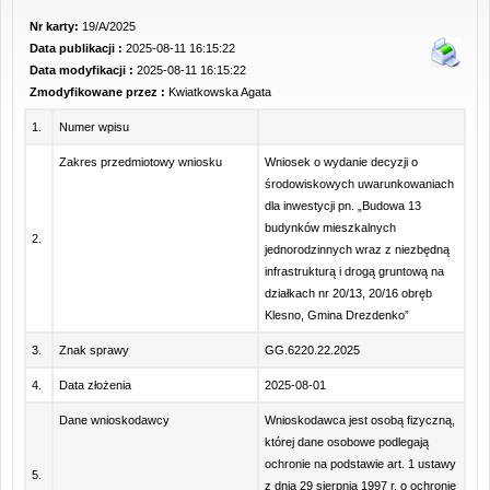
Nr karty:
19/A/2025
Data publikacji :
2025-08-11 16:15:22
Data modyfikacji :
2025-08-11 16:15:22
Zmodyfikowane przez :
Kwiatkowska Agata
1.
Numer wpisu
Zakres przedmiotowy wniosku
Wniosek o wydanie decyzji o
środowiskowych uwarunkowaniach
dla inwestycji pn. „Budowa 13
budynków mieszkalnych
2.
jednorodzinnych wraz z niezbędną
infrastrukturą i drogą gruntową na
działkach nr 20/13, 20/16 obręb
Klesno, Gmina Drezdenko”
3.
Znak sprawy
GG.6220.22.2025
4.
Data złożenia
2025-08-01
Dane wnioskodawcy
Wnioskodawca jest osobą fizyczną,
której dane osobowe podlegają
ochronie na podstawie art. 1 ustawy
5.
z dnia 29 sierpnia 1997 r. o ochronie