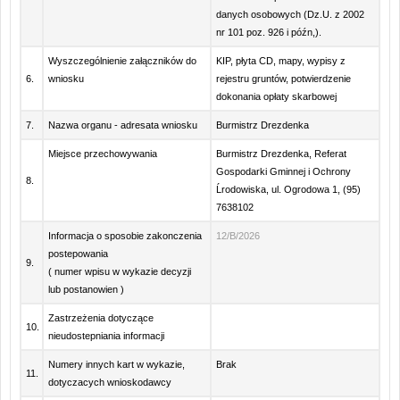
danych osobowych (Dz.U. z 2002
nr 101 poz. 926 i późn,).
Wyszczególnienie załączników do
KIP, płyta CD, mapy, wypisy z
6.
wniosku
rejestru gruntów, potwierdzenie
dokonania opłaty skarbowej
7.
Nazwa organu - adresata wniosku
Burmistrz Drezdenka
Miejsce przechowywania
Burmistrz Drezdenka, Referat
Gospodarki Gminnej i Ochrony
8.
Ĺrodowiska, ul. Ogrodowa 1, (95)
7638102
Informacja o sposobie zakonczenia
12/B/2026
postepowania
9.
( numer wpisu w wykazie decyzji
lub postanowien )
Zastrzeżenia dotyczące
10.
nieudostepniania informacji
Numery innych kart w wykazie,
Brak
11.
dotyczacych wnioskodawcy