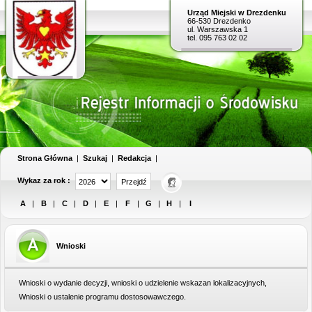
Urząd Miejski w Drezdenku
66-530 Drezdenko
ul. Warszawska 1
tel. 095 763 02 02
Strona Główna
|
Szukaj
|
Redakcja
|
Wykaz za rok :
A
|
B
|
C
|
D
|
E
|
F
|
G
|
H
|
I
Wnioski
Wnioski o wydanie decyzji, wnioski o udzielenie wskazan lokalizacyjnych,
Wnioski o ustalenie programu dostosowawczego.